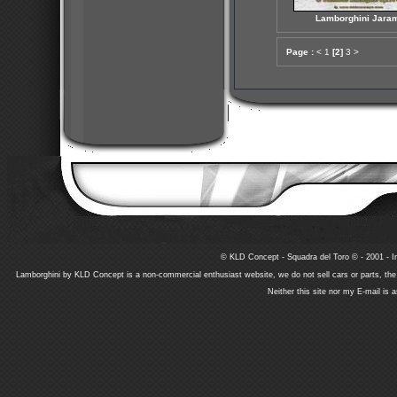
Lamborghini Jara
Page :
<
1
[2]
3
>
© KLD Concept - Squadra del Toro © - 2001 - In
Lamborghini by KLD Concept is a non-commercial enthusiast website, we do not sell cars or parts, th
Neither this site nor my E-mail is