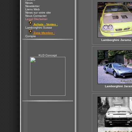
News
Newsletter
Liens Web
News sur votre site
Nous Contacter
Legal Disclaimer
Achats - Ventes :
Lamborghini Suisse
Zone Membre :
Compte
Lamborghini Jarama
KLD Concept
Lamborghini Jara