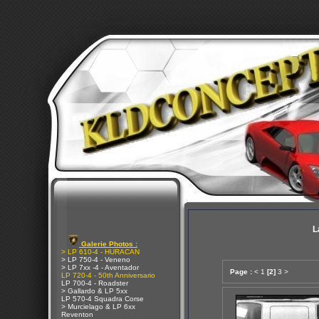
L
Galerie Photos :
> LP 610-4 - HURACAN
> LP 750-4 - Veneno
> LP 7xx -4 - Aventador
Page :
<
1
[2]
3
>
LP 720-4 - 50th Anniversario
LP 700-4 - Roadster
> Gallardo & LP 5xx
LP 570-4 Squadra Corse
> Murcielago & LP 6xx
Reventon