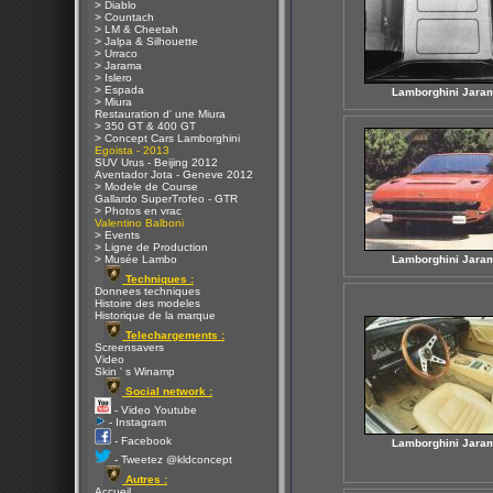
> Diablo
> Countach
> LM & Cheetah
> Jalpa & Silhouette
> Urraco
> Jarama
> Islero
> Espada
Lamborghini Jara
> Miura
Restauration d' une Miura
> 350 GT & 400 GT
> Concept Cars Lamborghini
Egoista - 2013
SUV Urus - Beijing 2012
Aventador Jota - Geneve 2012
> Modele de Course
Gallardo SuperTrofeo - GTR
> Photos en vrac
Valentino Balboni
> Events
> Ligne de Production
> Musée Lambo
Lamborghini Jara
Techniques :
Donnees techniques
Histoire des modeles
Historique de la marque
Telechargements :
Screensavers
Video
Skin ' s Winamp
Social network :
- Video Youtube
- Instagram
- Facebook
Lamborghini Jara
- Tweetez @kldconcept
Autres :
Accueil