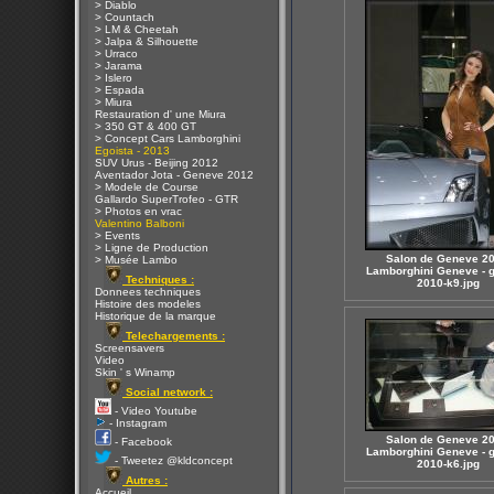
> Diablo
> Countach
> LM & Cheetah
> Jalpa & Silhouette
> Urraco
> Jarama
> Islero
> Espada
> Miura
Restauration d' une Miura
> 350 GT & 400 GT
> Concept Cars Lamborghini
Egoista - 2013
SUV Urus - Beijing 2012
Aventador Jota - Geneve 2012
> Modele de Course
Gallardo SuperTrofeo - GTR
> Photos en vrac
Valentino Balboni
> Events
> Ligne de Production
Salon de Geneve 20
> Musée Lambo
Lamborghini Geneve - 
Techniques :
2010-k9.jpg
Donnees techniques
Histoire des modeles
Historique de la marque
Telechargements :
Screensavers
Video
Skin ' s Winamp
Social network :
- Video Youtube
- Instagram
Salon de Geneve 20
- Facebook
Lamborghini Geneve - 
- Tweetez @kldconcept
2010-k6.jpg
Autres :
Accueil