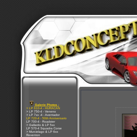
Galerie Photos :
> LP 610-4 - HURACAN
> LP 750-4 - Veneno
> LP 7xx -4 - Aventador
LP 720-4 - 50th Anniversario
LP 700-4 - Roadster
> Gallardo & LP 5xx
LP 570-4 Squadra Corse
> Murcielago & LP 6xx
Reventon