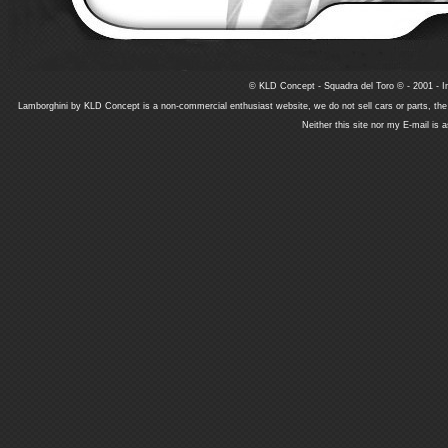
© KLD Concept - Squadra del Toro © - 2001 - In
Lamborghini by KLD Concept is a non-commercial enthusiast website, we do not sell cars or parts, th
Neither this site nor my E-mail is