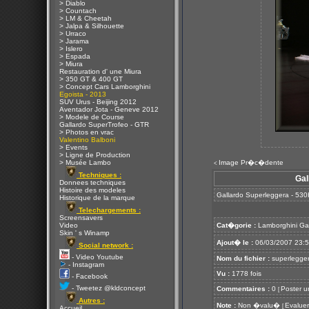
> Diablo
> Countach
> LM & Cheetah
> Jalpa & Silhouette
> Urraco
> Jarama
> Islero
> Espada
> Miura
Restauration d' une Miura
> 350 GT & 400 GT
> Concept Cars Lamborghini
Egoista - 2013
SUV Urus - Beijing 2012
Aventador Jota - Geneve 2012
> Modele de Course
Gallardo SuperTrofeo - GTR
> Photos en vrac
Valentino Balboni
> Events
> Ligne de Production
> Musée Lambo
Image Pr�c�dente
<
Techniques :
Gal
Donnees techniques
Histoire des modeles
Gallardo Superleggera - 530
Historique de la marque
Telechargements :
Screensavers
Video
Cat�gorie :
Lamborghini Ga
Skin ' s Winamp
Ajout� le :
06/03/2007 23:
Social network :
- Video Youtube
Nom du fichier :
superlegger
- Instagram
Vu :
1778 fois
- Facebook
- Tweetez @kldconcept
Commentaires :
0
Poster u
[
Autres :
Note :
Non �valu�
Evaluer
[
Accueil