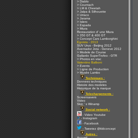
> Diablo
> Countach
> LM & Cheetah
> Jalpa & Silhouette
> Urraco
> Jarama
> Islero
> Espada
> Miura
Restauration d' une Miura
> 350 GT & 400 GT
> Concept Cars Lamborghini
Egoista - 2013
SUV Urus - Beijing 2012
Aventador Jota - Geneve 2012
> Modele de Course
Gallardo SuperTrofeo - GTR
> Photos en vrac
Valentino Balboni
> Events
> Ligne de Production
> Musée Lambo
Techniques :
Donnees techniques
Histoire des modeles
Historique de la marque
Telechargements :
Screensavers
Video
Skin ' s Winamp
Social network :
- Video Youtube
- Instagram
- Facebook
- Tweetez @kldconcept
Autres :
Accueil