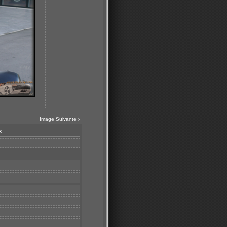
Image Suivante
>
x