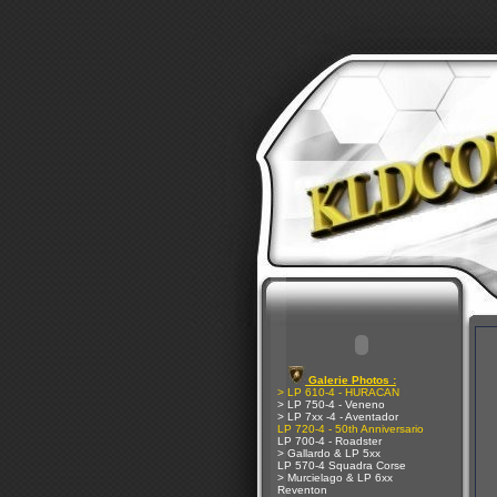
Galerie Photos :
> LP 610-4 - HURACAN
> LP 750-4 - Veneno
> LP 7xx -4 - Aventador
LP 720-4 - 50th Anniversario
LP 700-4 - Roadster
> Gallardo & LP 5xx
LP 570-4 Squadra Corse
> Murcielago & LP 6xx
Reventon