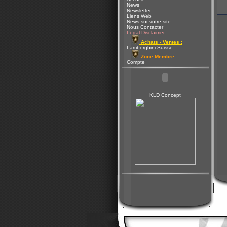
News
Newsletter
Liens Web
News sur votre site
Nous Contacter
Legal Disclaimer
Achats - Ventes :
Lamborghini Suisse
Zone Membre :
Compte
KLD Concept