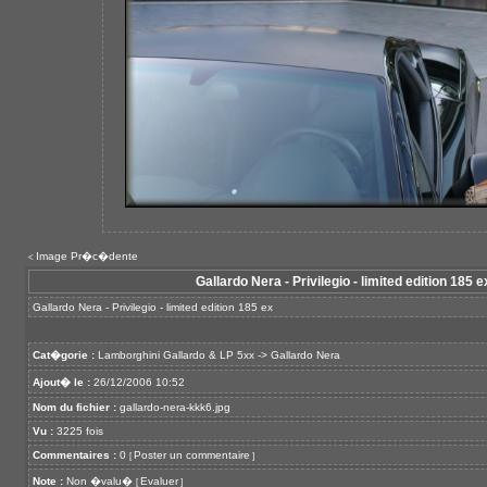
Image Pr�c�dente
<
Gallardo Nera - Privilegio - limited edition 185 e
Gallardo Nera - Privilegio - limited edition 185 ex
Cat�gorie :
Lamborghini Gallardo & LP 5xx
->
Gallardo Nera
Ajout� le :
26/12/2006 10:52
Nom du fichier :
gallardo-nera-kkk6.jpg
Vu :
3225 fois
Commentaires :
0
Poster un commentaire
[
]
Note :
Non �valu�
Evaluer
[
]