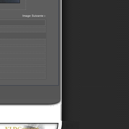
Image Suivante
>