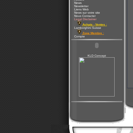
News
Newsletter
Liens Web
News sur votre site
Nous Contacter
Legal Disclaimer
Achats - Ventes :
Lamborghini Suisse
Zone Membre :
Compte
KLD Concept