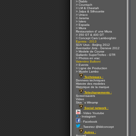
> Diablo
> Countach
> LM & Cheetah
> Jalpa & Silhouette
> Urraco
> Jarama
> Islero
> Espada
> Miura
Restauration d' une Miura
> 350 GT & 400 GT
> Concept Cars Lamborghini
Egoista - 2013
SUV Urus - Beijing 2012
Aventador Jota - Geneve 2012
> Modele de Course
Gallardo SuperTrofeo - GTR
> Photos en vrac
Valentino Balboni
> Events
> Ligne de Production
> Musée Lambo
Techniques :
Donnees techniques
Histoire des modeles
Historique de la marque
Telechargements :
Screensavers
Video
Skin ' s Winamp
Social network :
- Video Youtube
- Instagram
- Facebook
- Tweetez @kldconcept
Autres :
Accueil