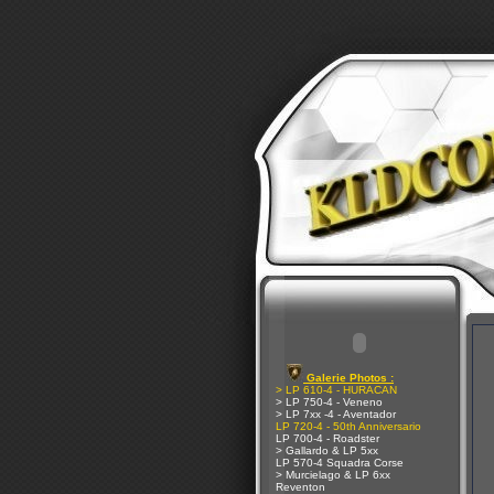
Galerie Photos :
> LP 610-4 - HURACAN
> LP 750-4 - Veneno
> LP 7xx -4 - Aventador
LP 720-4 - 50th Anniversario
LP 700-4 - Roadster
> Gallardo & LP 5xx
LP 570-4 Squadra Corse
> Murcielago & LP 6xx
Reventon