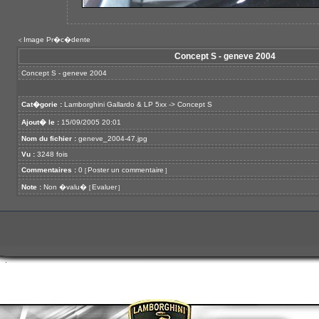
Image Pr�c�dente
<
Concept S - geneve 2004
Concept S - geneve 2004
Cat�gorie :
Lamborghini Gallardo & LP 5xx
->
Concept S
Ajout� le :
15/09/2005 20:01
Nom du fichier :
geneve_2004-47.jpg
Vu :
3248 fois
Commentaires :
0
Poster un commentaire
[
]
Note :
Non �valu�
Evaluer
[
]